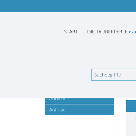
ex
START
DIE TAUBERPERLE
Suchbegriffe
Wo
Buchungsinformationen
Belegungskalender
Anreise
Anfrage