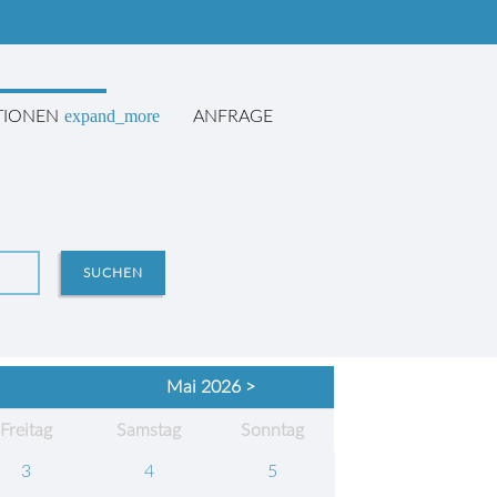
expand_more
TIONEN
ANFRAGE
SUCHEN
Mai 2026 >
Fr
eitag
Sa
mstag
So
nntag
3
4
5