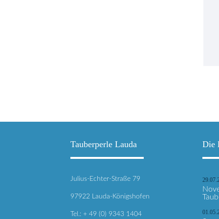
Tauberperle Lauda
Die 
Julius-Echter-Straße 79
29.07.
Nove
97922 Lauda-Königshofen
Taub
01.05.
Tel.: + 49 (0) 9343 1404