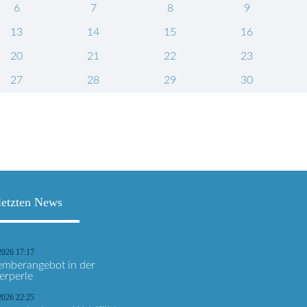
6
7
8
9
13
14
15
16
20
21
22
23
27
28
29
30
letzten News
2026 17:17
mberangebot in der
erperle
2026 22:25