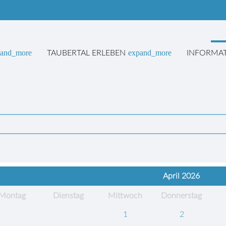
pand_more
expand_more
TAUBERTAL ERLEBEN
INFORMA
hnen in der Tauberperle
April 2026
Mo
ntag
Di
enstag
Mi
ttwoch
Do
nnerstag
1
2