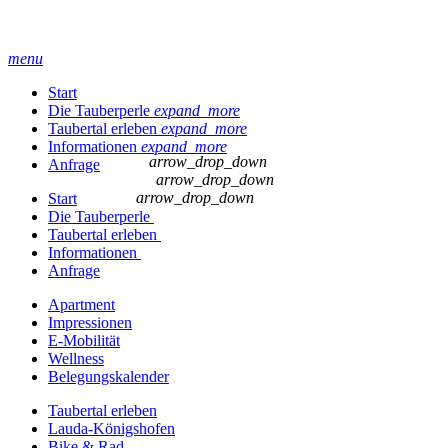
menu
Start
Die Tauberperle
expand_more
Taubertal erleben
expand_more
Informationen
expand_more
arrow_drop_down
Anfrage
arrow_drop_down
arrow_drop_down
Start
Die Tauberperle
Taubertal erleben
Informationen
Anfrage
Apartment
Impressionen
E-Mobilität
Wellness
Belegungskalender
Taubertal erleben
Lauda-Königshofen
Bike & Rad